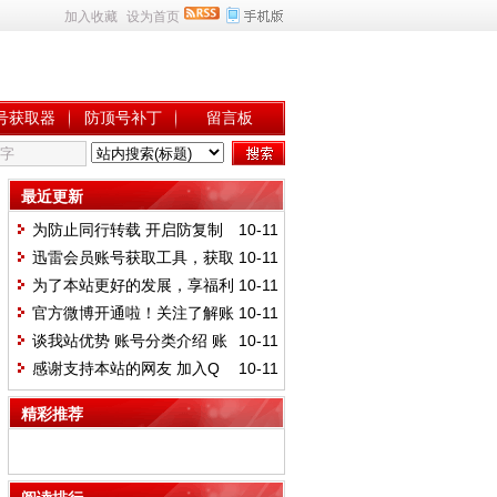
加入收藏
设为首页
号获取器
防顶号补丁
留言板
最近更新
为防止同行转载 开启防复制
10-11
机制 望见谅!
迅雷会员账号获取工具，获取
10-11
账号更便捷
为了本站更好的发展，享福利
10-11
网彻底改版
官方微博开通啦！关注了解账
10-11
号最新资讯
谈我站优势 账号分类介绍 账
10-11
号更新时间
感谢支持本站的网友 加入Q
10-11
群享特供账号(较少人使用)
精彩推荐