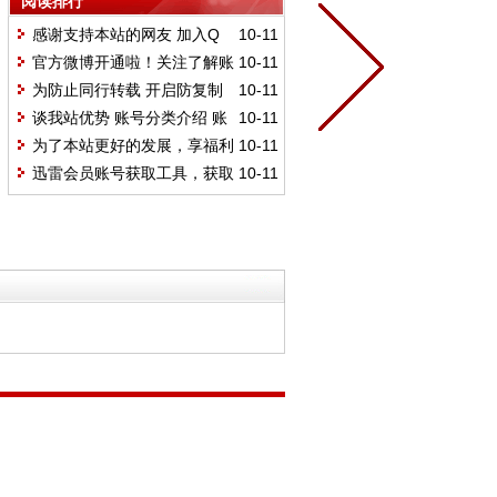
阅读排行
感谢支持本站的网友 加入Q
10-11
群享特供账号(较少人使用)
官方微博开通啦！关注了解账
10-11
号最新资讯
为防止同行转载 开启防复制
10-11
机制 望见谅!
谈我站优势 账号分类介绍 账
10-11
号更新时间
为了本站更好的发展，享福利
10-11
网彻底改版
迅雷会员账号获取工具，获取
10-11
账号更便捷