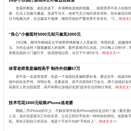
28岁小伙因打游戏停止呼吸进抢救室
发霉的剩饭、凌乱的桌子、存满网络游戏的电脑……疑因营养不良小伙险些
瘦，生活上也极为邋遢。圣诞节当天，他有气无力地向房东求助，却在被送往
日与电脑为伴，生活极其不规律，继而导致的严重营养不良有关。“工...
阅读全文
“良心”小偷面对3000元却只偷其2000元
24日晚，柳州市柳城县太平镇覃师傅家被人入室盗窃。奇怪的是，盗贼很有“良
元。为何会这样？随着嫌疑人的落网，案件真相浮出水面。24日晚上10时许
房屋后面的小门被打开。他清楚地记得，当日下午3时许与...
阅读全文>>
体育老师竟是编程高手 制作外挂赚67万
高平是一名体育老师，也是一个游戏控及编程爱好者。通过自学，他成功
戏中的好友尹伟、何明出售。至案发前，高平共获利67万余元，两个游戏好友则
高新区人民法院获悉，高平和两位游戏好友因“提供非法控制计算机...
阅读全文>
技术宅花1600元组装iPhone送老婆
网购二手iPhone的不少，可购买零件组装iPhone的你见过吗？据《重
人员，或许也是因为工作的关系，让肖正阳对手机有一种特殊的情结。他更换手
机。用肖正阳自己的话说，他是个不折不扣的“手机狂人”...
阅读全文>>