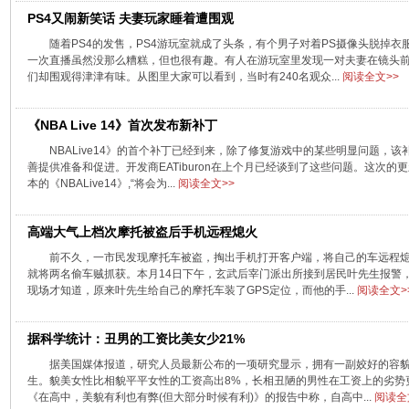
PS4又闹新笑话 夫妻玩家睡着遭围观
随着PS4的发售，PS4游玩室就成了头条，有个男子对着PS摄像头脱掉
一次直播虽然没那么糟糕，但也很有趣。有人在游玩室里发现一对夫妻在镜头
们却围观得津津有味。从图里大家可以看到，当时有240名观众...
阅读全文>>
《NBA Live 14》首次发布新补丁
NBALive14》的首个补丁已经到来，除了修复游戏中的某些明显问题，
善提供准备和促进。开发商EATiburon在上个月已经谈到了这些问题。这次的更新，
本的《NBALive14》,“将会为...
阅读全文>>
高端大气上档次摩托被盗后手机远程熄火
前不久，一市民发现摩托车被盗，掏出手机打开客户端，将自己的车远程熄
就将两名偷车贼抓获。本月14日下午，玄武后宰门派出所接到居民叶先生报警
现场才知道，原来叶先生给自己的摩托车装了GPS定位，而他的手...
阅读全文>
据科学统计：丑男的工资比美女少21%
据美国媒体报道，研究人员最新公布的一项研究显示，拥有一副姣好的容
生。貌美女性比相貌平平女性的工资高出8%，长相丑陋的男性在工资上的劣势
《在高中，美貌有利也有弊(但大部分时候有利)》的报告中称，自高中...
阅读全