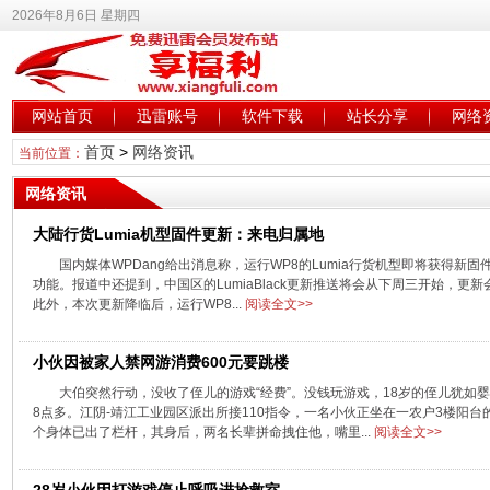
2026年8月6日 星期四
网站首页
迅雷账号
软件下载
站长分享
网络
首页
>
网络资讯
当前位置：
网络资讯
大陆行货Lumia机型固件更新：来电归属地
国内媒体WPDang给出消息称，运行WP8的Lumia行货机型即将获得
功能。报道中还提到，中国区的LumiaBlack更新推送将会从下周三开始，更新会从
此外，本次更新降临后，运行WP8...
阅读全文>>
小伙因被家人禁网游消费600元要跳楼
大伯突然行动，没收了侄儿的游戏“经费”。没钱玩游戏，18岁的侄儿犹如婴
8点多。江阴-靖江工业园区派出所接110指令，一名小伙正坐在一农户3楼阳
个身体已出了栏杆，其身后，两名长辈拼命拽住他，嘴里...
阅读全文>>